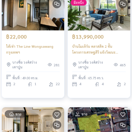
มือหนึ่ง
฿22,000
฿13,990,000
ให้เช่า The Line Wongsawang
บ้านโมเดิร์น คลาสสิค 2 ชั้น
กรุงเทพฯ
โครงการเศรษฐสิริ แจ้งวัฒนะ
ประชาชื่น 2
บางซื่อ วงศ์สว่าง
บางซื่อ วงศ์สว่าง
281
465
เตาปูน
เตาปูน
พื้นที่ : 49.00 ตร.ม.
พื้นที่ : 65.75 ตร.ว.
2
1
22
4
4
2
ขาย
ขาย