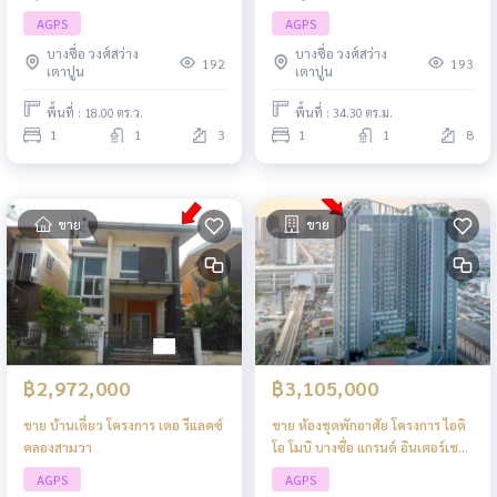
AGPS
AGPS
บางซื่อ วงศ์สว่าง
บางซื่อ วงศ์สว่าง
192
193
เตาปูน
เตาปูน
พื้นที่ : 18.00 ตร.ว.
พื้นที่ : 34.30 ตร.ม.
1
1
3
1
1
8
ขาย
ขาย
฿2,972,000
฿3,105,000
ขาย บ้านเดี่ยว โครงการ เดอ รีแลคซ์
ขาย ห้องชุดพักอาศัย โครงการ ไอดิ
คลองสามวา
โอ โมบิ บางซื่อ แกรนด์ อินเตอร์เชน
จ์
AGPS
AGPS