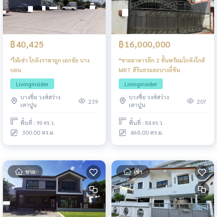
฿40,425
฿16,000,000
*ให้เช่า โกดังราคาถูก เอกชัย บาง
*ขายอาคารตึก 2 ชั้นพร้อมโกดังใกล้
บอน
MRT สิรินธรและบางยี่ขัน
Livinginsider
Livinginsider
บางซื่อ วงศ์สว่าง
บางซื่อ วงศ์สว่าง
239
207
เตาปูน
เตาปูน
พื้นที่ : 99 ตร.ว.
พื้นที่ : 84 ตร.ว.
300.00 ตร.ม.
468.00 ตร.ม.
ขาย
เช่า