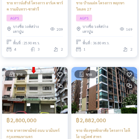
ขาย ทาวน์เฮ้าส์ โครงการ อาร์เค พาร์
ขาย บ้านแฝด โครงการ พฤกษา
ค รามอินทรา-ซาฟารี
วิลเลจ 27
AGPS
AGPS
บางซื่อ วงศ์สว่าง
บางซื่อ วงศ์สว่าง
209
169
เตาปูน
เตาปูน
พื้นที่ : 25.90 ตร.ว.
พื้นที่ : 36.80 ตร.ว.
4
3
2
1
2
ขาย
ขาย
฿2,800,000
฿2,882,000
ขาย อาคารพาณิชย์ ถนน นวมินทร์
ขาย ห้องชุดพักอาศัย โครงการ ไอดี
กรุงเทพมหานคร
โอ บลูโคฟ สาทร