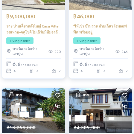
฿9,500,000
฿46,000
ขาย บ้านเดี่ยวหลังใหญ่ Casa Ville
*ให้เช่า บ้านสวย บ้านเดี่ยว โฮมออฟ
วงแหวน–จตุโชติ โมเดิร์นมินิมอลลัก
ฟิต พร้อมอยู่
ชัวรี่ ต่อเติมครบ
Livinginsider
Livinginsider
บางซื่อ วงศ์สว่าง
บางซื่อ วงศ์สว่าง
220
246
เตาปูน
เตาปูน
พื้นที่ : 57.00 ตร.ว.
พื้นที่ : 52.00 ตร.ว.
4
3
2
4
3
2
ขาย
ขาย
฿13,256,000
฿4,305,000