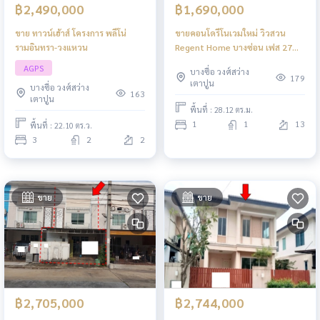
฿2,490,000
฿1,690,000
ขาย ทาวน์เฮ้าส์ โครงการ พลีโน่
ขายคอนโดรีโนเวมใหม่ วิวสวน
รามอินทรา-วงแหวน
Regent Home บางซ่อน เฟส 27
กรุงเทพฯ
AGPS
บางซื่อ วงศ์สว่าง
179
เตาปูน
บางซื่อ วงศ์สว่าง
163
เตาปูน
พื้นที่ : 28.12 ตร.ม.
1
1
13
พื้นที่ : 22.10 ตร.ว.
3
2
2
ขาย
ขาย
฿2,705,000
฿2,744,000