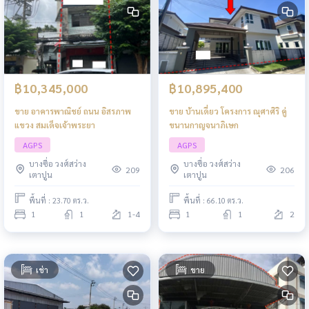
฿10,345,000
฿10,895,400
ขาย อาคารพาณิชย์ ถนน อิสรภาพ
ขาย บ้านเดี่ยว โครงการ ณุศาศิริ คู่
แขวง สมเด็จเจ้าพระยา
ขนานกาญจนาภิเษก
AGPS
AGPS
บางซื่อ วงศ์สว่าง
บางซื่อ วงศ์สว่าง
209
206
เตาปูน
เตาปูน
พื้นที่ : 23.70 ตร.ว.
พื้นที่ : 66.10 ตร.ว.
1
1
1-4
1
1
2
เช่า
ขาย