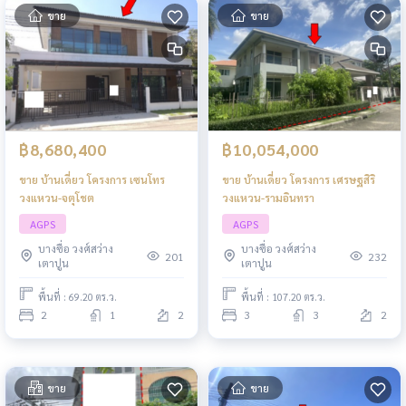
ขาย
ขาย
฿8,680,400
฿10,054,000
ขาย บ้านเดี่ยว โครงการ เซนโทร
ขาย บ้านเดี่ยว โครงการ เศรษฐสิริ
วงแหวน-จตุโชต
วงแหวน-รามอินทรา
AGPS
AGPS
บางซื่อ วงศ์สว่าง
บางซื่อ วงศ์สว่าง
201
232
เตาปูน
เตาปูน
พื้นที่ : 69.20 ตร.ว.
พื้นที่ : 107.20 ตร.ว.
2
1
2
3
3
2
ขาย
ขาย