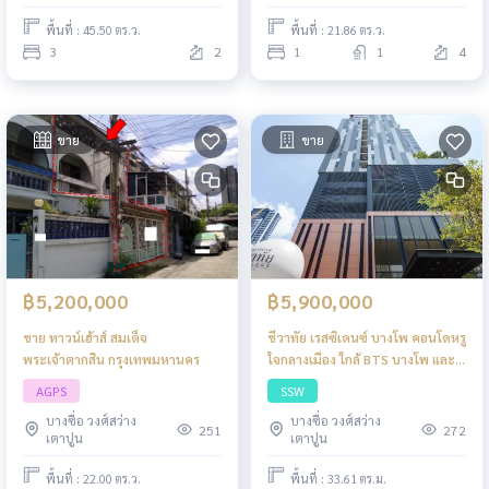
พื้นที่ : 45.50 ตร.ว.
พื้นที่ : 21.86 ตร.ว.
3
2
1
1
4
ขาย
ขาย
฿5,200,000
฿5,900,000
ขาย ทาวน์เฮ้าส์ สมเด็จ
ชีวาทัย เรสซิเดนซ์ บางโพ คอนโดหรู
พระเจ้าตากสิน กรุงเทพมหานคร
ใจกลางเมือง ใกล้ BTS บางโพ และ
สิ่งอำนวยความสะดวกครบ
AGPS
SSW
บางซื่อ วงศ์สว่าง
บางซื่อ วงศ์สว่าง
251
272
เตาปูน
เตาปูน
พื้นที่ : 22.00 ตร.ว.
พื้นที่ : 33.61 ตร.ม.