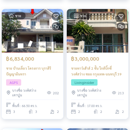
ขาย
ขาย
฿6,834,000
฿3,000,000
ขาย บ้านเดี่ยว โครงการ บุราสิริ
ขายทาว์เฮ้าส์ 2 ชั้น ใกล้บิ๊กซี่
ปัญญาอินทรา
วงศ์สว่าง ซอย กรุงเทพ-นนทบุรี 39
AGPS
Livinginsider
บางซื่อ วงศ์สว่าง
บางซื่อ วงศ์สว่าง
202
213
เตาปูน
เตาปูน
พื้นที่ : 66.50 ตร.ว.
พื้นที่ : 17.00 ตร.ว.
3
3
2
2
2
2