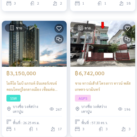
3
2
2
1
1
18
ขาย
ขาย
฿3,150,000
฿6,742,000
ไอดีโอ โมบิ แกรนด์ อินเตอร์เชนจ์
ขาย ทาวน์เฮ้าส์ โครงการ ทาวน์ พลัส
คอนโดหรูใจกลางเมือง เชื่อมต่อ
เกษตร-นวมินทร์
รถไฟฟ้า 2 สาย
SSW
AGPS
บางซื่อ วงศ์สว่าง
บางซื่อ วงศ์สว่าง
267
196
เตาปูน
เตาปูน
พื้นที่ : 26.25 ตร.ม.
พื้นที่ : 57.30 ตร.ว.
1
1
17
3
3
3