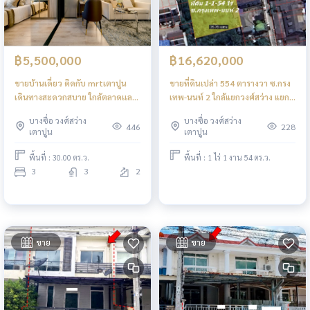
฿5,500,000
฿16,620,000
ขายบ้านเดี่ยว ติดกับ mrtเตาปูน
ขายที่ดินเปล่า 554 ตารางวา ซ.กรง
เดินทางสะดวกสบาย ใกล้ตลาดเเละ
เทพ-นนท์ 2 ใกล้แยกวงศ์สว่าง แยก
ชุมชน
ติวานนท์
บางซื่อ วงศ์สว่าง
บางซื่อ วงศ์สว่าง
446
228
เตาปูน
เตาปูน
พื้นที่ : 30.00 ตร.ว.
พื้นที่ : 1 ไร่ 1 งาน 54 ตร.ว.
3
3
2
ขาย
ขาย