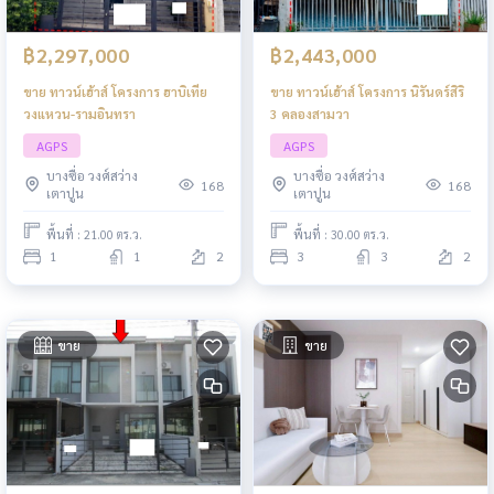
฿2,297,000
฿2,443,000
ขาย ทาวน์เฮ้าส์ โครงการ ฮาบิเทีย
ขาย ทาวน์เฮ้าส์ โครงการ นิรันดร์สิริ
วงแหวน-รามอินทรา
3 คลองสามวา
AGPS
AGPS
บางซื่อ วงศ์สว่าง
บางซื่อ วงศ์สว่าง
168
168
เตาปูน
เตาปูน
พื้นที่ : 21.00 ตร.ว.
พื้นที่ : 30.00 ตร.ว.
1
1
2
3
3
2
ขาย
ขาย