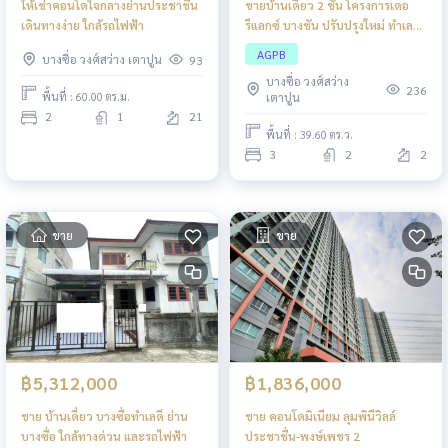
ขายบ้านเดี่ยว 2 ชั้น โครงการเดอ
ให้เช่าคอนโดใจกลางย่านประชาชื่น
รีแลกซ์ บางชัน ปรับปรุงใหม่ ทำเลดี
เดินทางง่าย ใกล้รถไฟฟ้า
โครงการติดถนนสามวา การ
AGPB
บางซื่อ วงศ์สว่าง เตาปูน
93
คมนาคมสะดวก
บางซื่อ วงศ์สว่าง
236
พื้นที่ : 60.00 ตร.ม.
เตาปูน
2
1
21
พื้นที่ : 39.60 ตร.ว.
3
2
2
ขาย
ขาย
฿5,312,000
฿1,836,000
ขาย บ้านเดี่ยว บางซื่อทำเลดี ย่าน
ขาย คอนโดมิเนียม ลุมพินีวิลล์
บางซื่อ ใกล้ทางด่วน และรถไฟฟ้า
ประชาชื่น-พงษ์เพชร 2