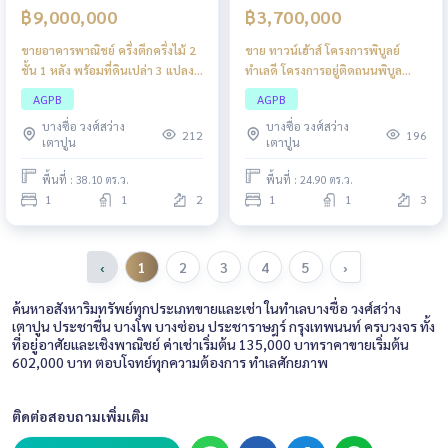
฿9,000,000
฿3,700,000
ขายอาคารพาณิชย์ ครึ่งตึกครึ่งไม้ 2
ขาย ทาวน์เฮ้าส์ โครงการพิบูลย์
ชั้น 1 หลัง พร้อมที่ดินเปล่า 3 แปลง
ทำเลดี โครงการอยู่ติดถนนพิบูล
พร้อมสิ่งปลูกสร้าง 3 หลัง บางซื่อ
สงคราม เดินทางเข้า–ออกสะดวก
AGPB
AGPB
สาธารณูปโภคครบครัน ซอย
บางซื่อ วงศ์สว่าง
บางซื่อ วงศ์สว่าง
วงศ์สว่าง 19
212
196
เตาปูน
เตาปูน
พื้นที่ : 38.10 ตร.ว.
พื้นที่ : 24.90 ตร.ว.
1
1
2
1
1
3
‹
1
2
3
4
5
›
ค้นหาอสังหาริมทรัพย์ทุกประเภทขายและเช่า ในทำเลบางซื่อ วงศ์สว่าง
เตาปูน ประชาชื่น บางโพ บางซ่อน ประชาราษฎร์ กรุงเทพนนท์ ครบวงจร ทั้ง
ที่อยู่อาศัยและเชิงพาณิชย์ ค่าเช่าเริ่มต้น 135,000 บาทราคาขายเริ่มต้น
602,000 บาท ตอบโจทย์ทุกความต้องการ ทำเลศักยภาพ
ติดต่อสอบถามเพิ่มเติม