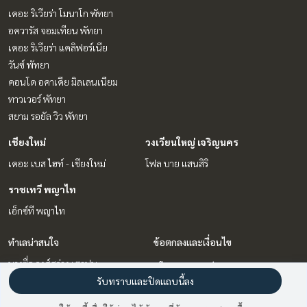
เดอะ ริเวียร่า โมนาโก พัทยา
อควารัส จอมเทียน พัทยา
เดอะ ริเวียร่า แคลิฟอร์เนีย
วันซ์ พัทยา
คอนโด อคาเดีย มิลเลนเนียม
ทาวเวอร์ พัทยา
สยาม รอยัล วิว พัทยา
เชียงใหม่
วงเวียนใหญ่ เจริญนคร
เดอะ เบส ไฮท์ - เชียงใหม่
โฟล บาย แสนสิริ
ราชเทวี พญาไท
เอ็กซ์ที พญาไท
ทำเลน่าสนใจ
ข้อตกลงและเงื่อนไข
บางซื่อ วงศ์สว่าง เตาปูน
นโยบายความเป็นส่วนตัว
เชียงใหม่
รับทราบและปิดแถบนี้ลง
เกี่ยวกับเรา
ราชเทวี พญาไท