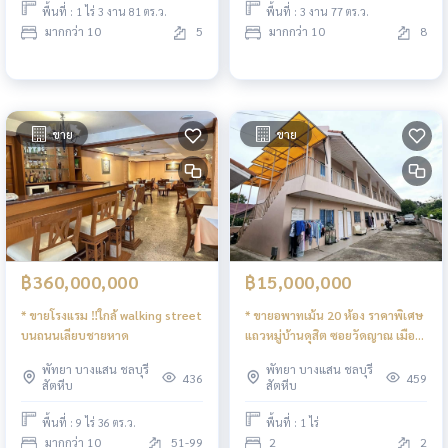
พื้นที่ : 1 ไร่ 3 งาน 81 ตร.ว.
พื้นที่ : 3 งาน 77 ตร.ว.
มากกว่า 10
5
มากกว่า 10
8
ขาย
ขาย
฿360,000,000
฿15,000,000
* ขายโรงแรม ‼️ใกล้ walking street
* ขาย️️อพาทเม้น 20 ห้อง ราคาพิเศษ
บนถนนเลียบชายหาด
แถวหมู่บ้านดุสิต ซอยวัดญาณ เมือง
พัทยา
พัทยา บางแสน ชลบุรี
พัทยา บางแสน ชลบุรี
436
459
สัตหีบ
สัตหีบ
พื้นที่ : 9 ไร่ 36 ตร.ว.
พื้นที่ : 1 ไร่
มากกว่า 10
51-99
2
2