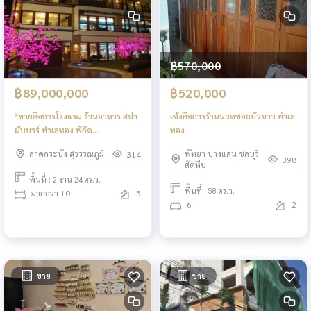
฿570,000
฿89,000,000
฿520,000
*ขายกิจการโรงแรม ร้านอาหาร สปา
เซ้งกิจการร้านนวดซอยบัวขาว ทำเล
ผับบาร์ ทำเลทอง พิกัด
ทอง
เฉลิมพระเกียรติ 25 สวนหลวง ร.9
ลาดกระบัง สุวรรณภูมิ
พัทยา บางแสน ชลบุรี
314
สุขุมวิท 103 กรุงเทพมหานคร
398
สัตหีบ
พื้นที่ : 2 งาน 24 ตร.ว.
พื้นที่ : 58 ตร.ว.
มากกว่า 10
5
6
2
ขาย
ขาย