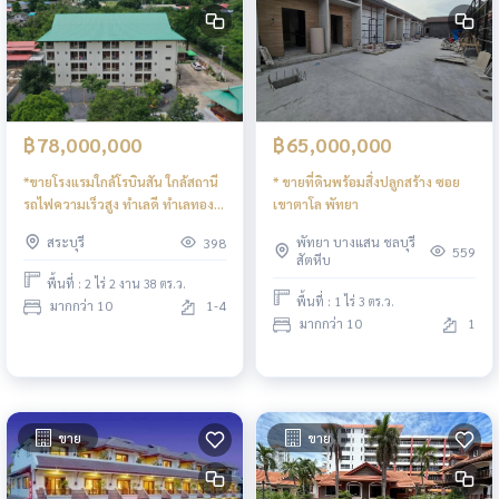
฿78,000,000
฿65,000,000
*ขายโรงแรมใกล้โรบินสัน ใกล้สถานี
* ขายที่ดินพร้อมสิ่งปลูกสร้าง ซอย
รถไฟความเร็วสูง ทำเลดี ทำเลทอง
เขาตาโล พัทยา
สระบุรี
สระบุรี
พัทยา บางแสน ชลบุรี
398
559
สัตหีบ
พื้นที่ : 2 ไร่ 2 งาน 38 ตร.ว.
พื้นที่ : 1 ไร่ 3 ตร.ว.
มากกว่า 10
1-4
มากกว่า 10
1
ขาย
ขาย