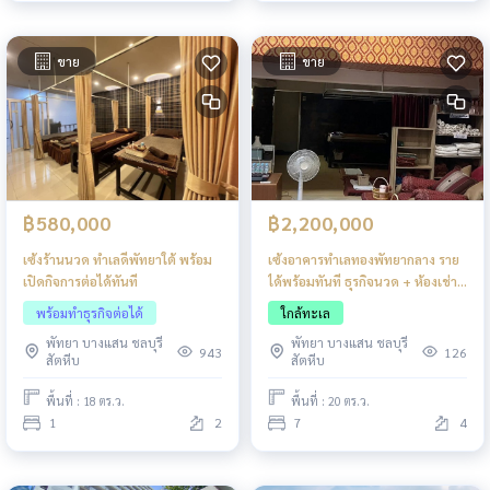
ขาย
ขาย
฿580,000
฿2,200,000
เซ้งร้านนวด ทำเลดีพัทยาใต้ พร้อม
เซ้งอาคารทำเลทองพัทยากลาง ราย
เปิดกิจการต่อได้ทันที
ได้พร้อมทันที ธุรกิจนวด + ห้องเช่า
ผู้เช่าเต็มทุกห้อง ลงทุนครั้งเดียวรับ
พร้อมทำธุรกิจต่อได้
ใกล้ทะเล
กระแสเงินสดต่อเนื่อง
พัทยา บางแสน ชลบุรี
พัทยา บางแสน ชลบุรี
943
126
สัตหีบ
สัตหีบ
พื้นที่ : 18 ตร.ว.
พื้นที่ : 20 ตร.ว.
1
2
7
4