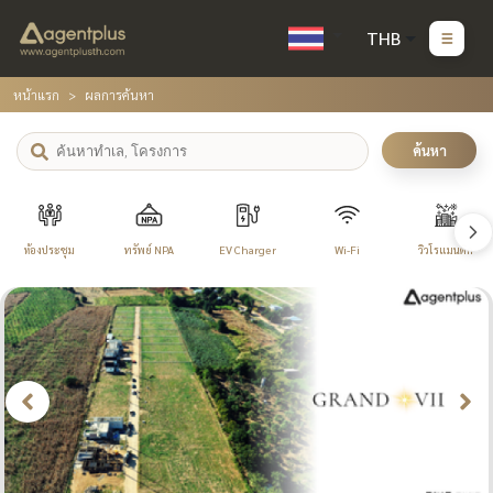
THB
หน้าแรก
ผลการค้นหา
ค้นหา
ห้องประชุม
ทรัพย์ NPA
EV Charger
Wi-Fi
วิวโรแมนติก