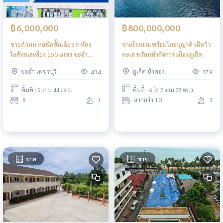
฿6,000,000
฿800,000,000
ขายด่วน!! หอพักชั้นเดียว 9 ห้อง
ขายโรงเเรมพร้อมใบอนุญาติ เห็นวิว
ใกล้ทะเลเพียง 150 เมตร ชะอำ
ทะเล พร้อมทำกิจการ เมืองภูเก็ต
หัวหิน ลงทุนทำกิจการได้เลย
ชะอำ เพชรบุรี
ภูเก็ต ป่าตอง
434
379
พื้นที่ : 2 งาน 44 ตร.ว.
พื้นที่ : 6 ไร่ 2 งาน 38 ตร.ว.
9
1
มากกว่า 10
3
ขาย
ขาย