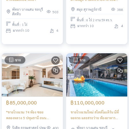
โรงแรม และวิลล่า และเพิ่งทำการรี
พัทยา บางแสน ชลบุรี
สมุย สุราษฎร์ธานี
388
โนเวท ยังเปิดให้บริการ พร้อมใบ
503
สัตหีบ
ประกอบธุรกิจโรงแรม ลงทุนทำธุรกิจ
พื้นที่ : 6 ไร่ 2 งาน 59 ตร.ว.
ต่อได้เลย
พื้นที่ : 1 ไร่
มากกว่า 10
4
มากกว่า 10
6
ขาย
ขาย
฿85,000,000
฿110,000,000
*ขายโรงแรม 74 ห้อง ซอย
ขายโรงแรมใหม่ สไตล์โมเดิร์น มีที่
คลองหลวง 5 ปทุมธานี ถนน
จอดรถ และสระว่าย ห้องอาหาร
พหลโยธิน เชื่อมต่อถนนวิภาวดีรังสิต
ลิฟท์ พร้อมให้บริการ ให้ Walking
รังสิต ธรรมศาสตร์ ปทุม
พัทยา บางแสน ชลบุรี
400