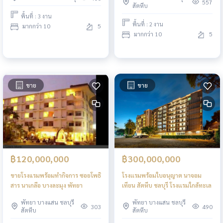
ใกล้มหาวิทยาลัยกรุงเทพ
street และ หาดจอมเทียน
557
สัตหีบ
พื้นที่ : 3 งาน
พื้นที่ : 2 งาน
มากกว่า 10
5
มากกว่า 10
5
ขาย
ขาย
฿120,000,000
฿300,000,000
ขายโรงแรมพร้อมทำกิจการ ซอยโพธิ
โรงเเรมพร้อมใบอนุญาต นาจอม
สาร นาเกลือ บางละมุง พัทยา
เทียน สัตหีบ ชลบุรี โรงเเรมใกล้ทะเล
พัทยา บางแสน ชลบุรี
พัทยา บางแสน ชลบุรี
303
490
สัตหีบ
สัตหีบ