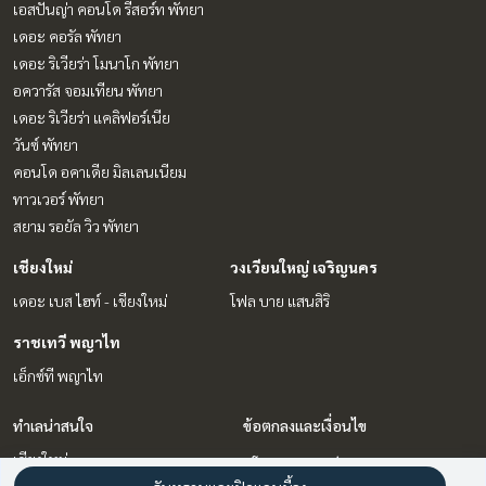
เอสปันญ่า คอนโด รีสอร์ท พัทยา
เดอะ คอรัล พัทยา
เดอะ ริเวียร่า โมนาโก พัทยา
อควารัส จอมเทียน พัทยา
เดอะ ริเวียร่า แคลิฟอร์เนีย
วันซ์ พัทยา
คอนโด อคาเดีย มิลเลนเนียม
ทาวเวอร์ พัทยา
สยาม รอยัล วิว พัทยา
เชียงใหม่
วงเวียนใหญ่ เจริญนคร
เดอะ เบส ไฮท์ - เชียงใหม่
โฟล บาย แสนสิริ
ราชเทวี พญาไท
เอ็กซ์ที พญาไท
ทำเลน่าสนใจ
ข้อตกลงและเงื่อนไข
เชียงใหม่
นโยบายความเป็นส่วนตัว