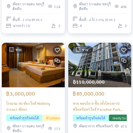
พัทยา บางแสน ชลบุรี
พัทยา บางแสน ชลบุรี
124
406
สัตหีบ
สัตหีบ
พื้นที่ : 1 งาน 89 ตร.ว.
พื้นที่ : 4 ไร่ 3 งาน 20 ตร.ว.
มากกว่า 10
3
8
3
ขาย
ขาย
฿110,000,000
฿3,000,000
฿85,000,000
โรงแรม 40 ห้อง ใกล้ Walking
ขาย คอนโด 8 ชั้น (ทั้งโครงการ)
Street พัทยา
ศรีนครินทร์ ใกล้ Paradise Park,
Seacon Square
พร้อมทำธุรกิจต่อได้
ทำเลทองพัทยา
พร้อมทำธุรกิจต่อได้
ready to mov
พัทยา บางแสน ชลบุรี
พัฒนาการ ศรีนครินทร์
470
172
สัตหีบ