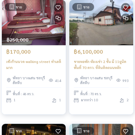
ขาย
ขาย
฿250,000
฿170,000
฿6,100,000
เซ้งร้านนวด walking street ทำเลดี
ขายหอพัก ห้องเช่า 2 ชั้น มี 11ยูนิต
มาก
พื้นที่ 70 ตรว. ที่ดินติดถนนหลัก
พัทยา บางแสน ชลบุรี
พัทยา บางแสน ชลบุรี
414
993
สัตหีบ
สัตหีบ
พื้นที่ : 46 ตร.ว.
พื้นที่ : 70 ตร.ว.
1
1
มากกว่า 10
2
ขาย
ขาย