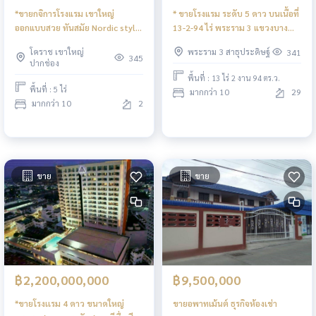
*ขายกจิการโรงแรม เขาใหญ่
* ขายโรงแรม ระดับ 5 ดาว บนเนื้อที่
ออกแบบสวย ทันสมัย Nordic style
13-2-94 ไร่ พระราม 3 แขวงบาง
ล้ำสมัย เอกลักษ์เฉพาะตัว พร้อมใบ
โคล่ เขตบางคอแหลม
โคราช เขาใหญ่
พระราม 3 สาธุประดิษฐ์
341
อนุญาตก่อสร้าง และใบประกอบ
กรุงเทพมหานคร
345
ปากช่อง
ธุรกิจโรงแรม เขาใหญ่ นครราชสีมา
พื้นที่ : 13 ไร่ 2 งาน 94 ตร.ว.
พื้นที่ : 5 ไร่
มากกว่า 10
29
มากกว่า 10
2
ขาย
ขาย
฿2,200,000,000
฿9,500,000
*ขายโรงเเรม 4 ดาว ขนาดใหญ่
ขายอพาทเม้นต์ ธุรกิจห้องเช่า