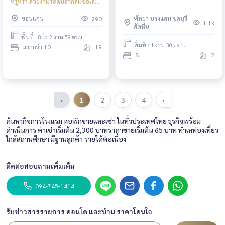
หรูหรา สวยงามระดับสากลมีชื่อเสียง
มายาวนาน ขอนแก่น
ขอนแก่น
พัทยา บางแสน ชลบุรี
290
1.1k
สัตหีบ
พื้นที่ : 8 ไร่ 2 งาน 59 ตร.ว.
พื้นที่ : 1 งาน 30 ตร.ว.
มากกว่า 10
19
8
2
‹
1
2
3
4
›
ค้นหากิจการโรงแรม หอพักขายและเช่า ในทั่วประเทศไทย ธุรกิจพร้อม
ดำเนินการ ค่าเช่าเริ่มต้น 2,300 บาทราคาขายเริ่มต้น 65 บาท ทำเลท่องเที่ยว
ใกล้สถานศึกษา มีฐานลูกค้า รายได้ต่อเนื่อง
ติดต่อสอบถามเพิ่มเติม
094-745-1414
รับข่าวสารรายการ คอนโด และบ้าน ราคาโดนใจ