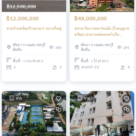
฿12,500,000
฿12,000,000
฿69,000,000
ขายบ้านพร้อมร้านอาหาร ขนาดใหญ่
#ขาย กิจการอพาร์ทเม้น (ใบอนุญาต
พร้อม) สามารถต่อยอดทำเป็น
โรงแรมได้เลย มีพื้นที่จอดรถกว้าง
พัทยา บางแสน ชลบุรี
พัทยา บางแสน ชลบุรี
ใกล้ทะเล และสาธารณูปโภคมากมาย
355
291
สัตหีบ
สัตหีบ
บุญกาณจนา เมืองพัทยา
พื้นที่ : 1 งาน 90 ตร.ว.
พื้นที่ : 1 ไร่ 47 ตร.ว.
2
2
มากกว่า 10
4
ขาย
ขาย