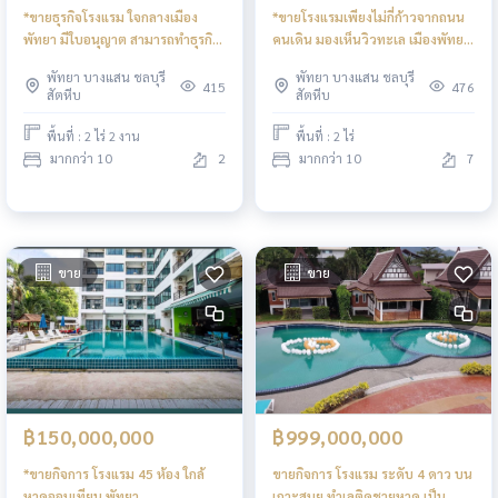
*ขายธุรกิจโรงแรม ใจกลางเมือง
*ขายโรงแรมเพียงไม่กี่ก้าวจากถนน
พัทยา มีใบอนุญาต สามารถทำธุรกิจ
คนเดิน มองเห็นวิวทะเล เมืองพัทยา
ได้เลย ใกล้ชายหาดพัทยา
จากราคาขาย 99,000,000 บาท
พัทยา บางแสน ชลบุรี
พัทยา บางแสน ชลบุรี
เหลือเพียง 75,000,000 บาท
415
476
สัตหีบ
สัตหีบ
พื้นที่ : 2 ไร่ 2 งาน
พื้นที่ : 2 ไร่
มากกว่า 10
2
มากกว่า 10
7
ขาย
ขาย
฿150,000,000
฿999,000,000
*ขายกิจการ โรงแรม 45 ห้อง ใกล้
ขายกิจการ โรงแรม ระดับ 4 ดาว บน
หาดจอมเทียน พัทยา
เกาะสมุย ทำเลติดชายหาด เป็น