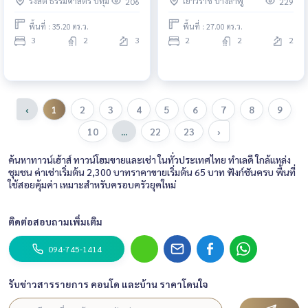
รังสิต ธรรมศาสตร์ ปทุม
เยาวราช บางลำพู
206
229
พื้นที่ : 35.20 ตร.ว.
พื้นที่ : 27.00 ตร.ว.
3
2
3
2
2
2
‹
1
2
3
4
5
6
7
8
9
10
...
22
23
›
ค้นหาทาวน์เฮ้าส์ ทาวน์โฮมขายและเช่า ในทั่วประเทศไทย ทำเลดี ใกล้แหล่ง
ชุมชน ค่าเช่าเริ่มต้น 2,300 บาทราคาขายเริ่มต้น 65 บาท ฟังก์ชันครบ พื้นที่
ใช้สอยคุ้มค่า เหมาะสำหรับครอบครัวยุคใหม่
ติดต่อสอบถามเพิ่มเติม
094-745-1414
รับข่าวสารรายการ คอนโด และบ้าน ราคาโดนใจ