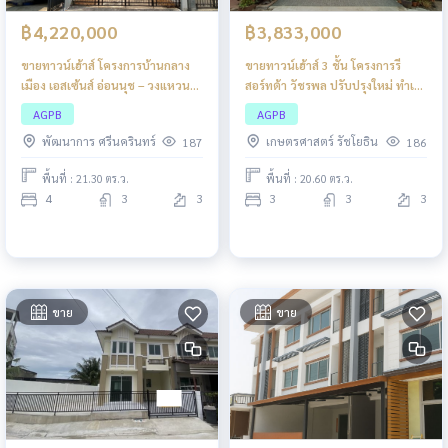
฿4,220,000
฿3,833,000
ขายทาวน์เฮ้าส์ โครงการบ้านกลาง
ขายทาวน์เฮ้าส์ 3 ชั้น โครงการรี
เมือง เอสเซ้นส์ อ่อนนุช – วงแหวน
สอร์ทต้า วัชรพล ปรับปรุงใหม่ ทำเล
ลาดกระบัง
ศักยภาพ เดินทางสะดวก ใกล้
AGPB
AGPB
ทางด่วน
พัฒนาการ ศรีนครินทร์
เกษตรศาสตร์ รัชโยธิน
187
186
พื้นที่ : 21.30 ตร.ว.
พื้นที่ : 20.60 ตร.ว.
4
3
3
3
3
3
ขาย
ขาย