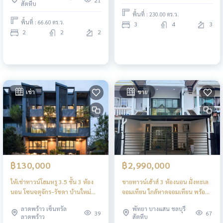
21
สัตหีบ
พื้นที่ : 230.00 ตร.ว.
พื้นที่ : 66.60 ตร.ว.
3
4
3
2
2
2
เช่า
ขาย
฿130,000
฿2,990,000
ให้เช่าทาวน์โฮมหรู 3.5 ชั้น 3 ห้อง
ขายทาวน์เฮ้าส์ 3 ห้องนอน ฝั่งทะเล
นอน โซนจตุจักร–รัชดา บ้านใหม่
จอมเทียน ใกล้หาดจอมเทียน พร้อม
พร้อมเข้าอยู่
อยู่
ลาดพร้าว เซ็นทรัล
พัทยา บางแสน ชลบุรี
39
67
ลาดพร้าว
สัตหีบ