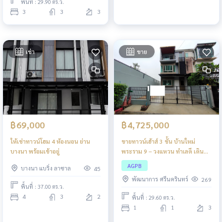
พื้นที่ : 29.90 ตร.ว.
3
3
3
เช่า
ขาย
฿69,000
฿4,725,000
ให้เช่าทาวน์โฮม 4 ห้องนอน ย่าน
ขายทาวน์เฮ้าส์ 3 ชั้น บ้านใหม่
บางนา พร้อมเข้าอยู่
พระราม 9 – วงแหวน ทำเลดี เดิน
ทางสะดวก ใกล้สิ่งอำนวยความ
AGPB
บางนา แบริ่ง ลาซาล
45
สะดวกครบครัน
พัฒนาการ ศรีนครินทร์
269
พื้นที่ : 37.00 ตร.ว.
4
3
2
พื้นที่ : 29.60 ตร.ว.
1
1
3