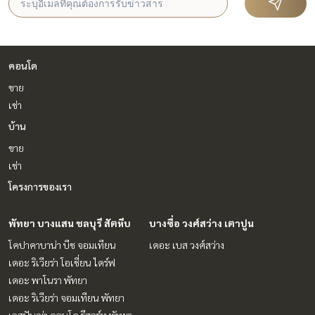
คอนโด
ขาย
เช่า
บ้าน
ขาย
เช่า
โครงการของเรา
พัทยา บางแสน ชลบุรี สัตหีบ
บางซื่อ วงศ์สว่าง เตาปูน
โคปาคาบาน่า บีช จอมเทียน
เดอะ เบส วงศ์สว่าง
เดอะ ริเวียร่า โอเชี่ยน ไดร์ฟ
เดอะ พาโนรา พัทยา
เดอะ ริเวียร่า จอมเทียน พัทยา