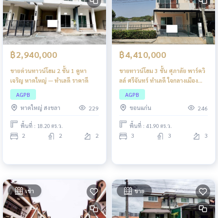
฿2,940,000
฿4,410,000
ขายด่วนทาวน์โฮม 2 ชั้น 1 คูหา
ขายทาวน์โฮม 3 ชั้น ศุภาลัย พาร์ควิ
เจริญ หาดใหญ่ — ทำเลดี ราคาดี
ลล์ ศรีจันทร์ ทำเลดี ใจกลางเมือง
พื้นที่กว้าง ฟังก์ชันครบ เหมาะ
AGPB
AGPB
สำหรับอยู่อาศัยหรือทำโฮมออฟฟิศ
หาดใหญ่ สงขลา
ขอนแก่น
229
246
ได้
พื้นที่ : 18.20 ตร.ว.
พื้นที่ : 41.90 ตร.ว.
2
2
2
3
3
3
เช่า
ขาย