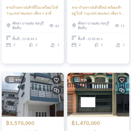
ขายบ้านทาวน์เฮ้าส์รีโนเวทใหม่ ใกล้
ขาย บ้านทาวน์เฮ้าส์ใหม่ พร้อมเข้า
Topchill Market เพียง 3 นาที
อยู่ ใกล้ Topchill Market เพียง 5
นาที
พัทยา บางแสน ชลบุรี
พัทยา บางแสน ชลบุรี
83
71
สัตหีบ
สัตหีบ
พื้นที่ : 21.00 ตร.ว.
พื้นที่ : 23.00 ตร.ว.
3
2
1
2
1
1
ขาย
ขาย
฿3,570,000
฿1,470,000