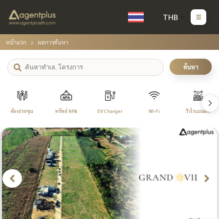
THB
หน้าแรก
ผลการค้นหา
ค้นหา
ห้องประชุม
ทรัพย์ NPA
EV Charger
Wi-Fi
วิวโรแมนติก