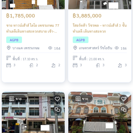
฿1,785,000
฿3,885,000
ขาย ทาวน์เฮ้าส์ ไลโอ เพชรเกษม 77
รีสอร์ทต้า วัชรพล – ทาวน์เฮ้าส์ 3 ชั้น
ทำเลดีเดินทางสะดวกสบาย เข้า-
ทำเลดี เดินทางสะดวก
ออก ได้ทั้งทางถนนชัยพฤกษ์ 2 ถนน
AGPB
AGPB
สุขุมวิท ถนนเลียบทางรถไฟ
บางแค เพชรเกษม
เกษตรศาสตร์ รัชโยธิน
184
186
พื้นที่ : 17.10 ตร.ว.
พื้นที่ : 21.00 ตร.ว.
3
2
2
3
3
3
ขาย
ขาย