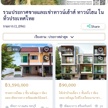
รวมประกาศขายและเช่าทาวน์เฮ้าส์ ทาวน์โฮม ใน
ทั่วประเทศไทย
รายการ (1,096)
Share
เรียงตาม : ประกาศล่าสุด
ขาย
เช่า
฿3,590,000
฿90,000
ขายทาวน์โฮม 2 ชั้น หลังมุม 3 ห้อง
ให้เช่าบ้านเดี่ยว 3 ชั้นครึ่ง 3 ห้อง
นอน พัทยากลาง พร้อมเฟอร์นิเจอร์
นอน หลังมุม ใกล้โรงเรียนนานาชาติ
เข้าอยู่ได้ทันที
กรุงเทพกรีฑาตัดใหม่ พร้อมเฟอร์
พัทยา บางแสน ชลบุรี
พัฒนาการ ศรีนครินทร์
29
ครบ