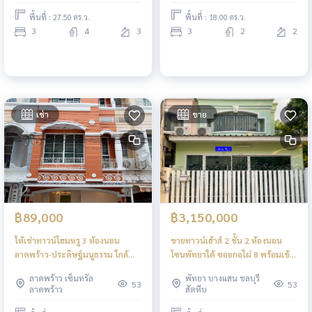
พื้นที่ : 27.50 ตร.ว.
พื้นที่ : 18.00 ตร.ว.
3
4
3
3
2
2
เช่า
ขาย
฿89,000
฿3,150,000
ให้เช่าทาวน์โฮมหรู 3 ห้องนอน
ขายทาวน์เฮ้าส์ 2 ชั้น 2 ห้องนอน
ลาดพร้าว-ประดิษฐ์มนูธรรม ใกล้
โซนพัทยาใต้ ซอยกอไผ่ 8 พร้อมเข้า
Central EastVille พร้อมอยู่
อยู่
ลาดพร้าว เซ็นทรัล
พัทยา บางแสน ชลบุรี
53
53
ลาดพร้าว
สัตหีบ