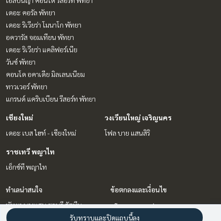
เอสปันญ่า คอนโด รีสอร์ท พัทยา
เดอะ คอรัล พัทยา
เดอะ ริเวียร่า โมนาโก พัทยา
อควารัส จอมเทียน พัทยา
เดอะ ริเวียร่า แคลิฟอร์เนีย
วันซ์ พัทยา
คอนโด อคาเดีย มิลเลนเนียม
ทาวเวอร์ พัทยา
แกรนด์ แคริบเบียน รีสอร์ท พัทยา
เชียงใหม่
วงเวียนใหญ่ เจริญนคร
เดอะ เบส ไฮท์ - เชียงใหม่
โฟล บาย แสนสิริ
ราชเทวี พญาไท
เอ็กซ์ที พญาไท
ทำเลน่าสนใจ
ข้อตกลงและเงื่อนไข
พัทยา บางแสน ชลบุรี สัตหีบ
นโยบายความเป็นส่วนตัว
เชียงใหม่
รับทราบและปิดแถบนี้ลง