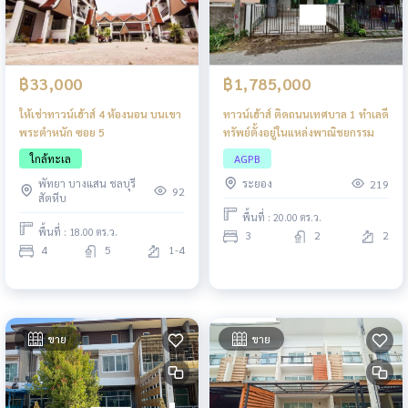
฿33,000
฿1,785,000
ให้เช่าทาวน์เฮ้าส์ 4 ห้องนอน บนเขา
ทาวน์เฮ้าส์ ติดถนนเทศบาล 1 ทำเลดี
พระตำหนัก ซอย 5
ทรัพย์ตั้งอยู่ในแหล่งพาณิชยกรรม
ใกล้ทะเล
AGPB
พัทยา บางแสน ชลบุรี
ระยอง
219
92
สัตหีบ
พื้นที่ : 20.00 ตร.ว.
พื้นที่ : 18.00 ตร.ว.
3
2
2
4
5
1-4
ขาย
ขาย