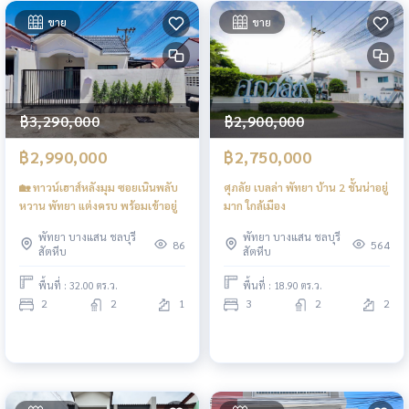
ขาย
ขาย
฿3,290,000
฿2,900,000
฿2,990,000
฿2,750,000
🏡 ทาวน์เฮาส์หลังมุม ซอยเนินพลับ
ศุภลัย เบลล่า พัทยา บ้าน 2 ชั้นน่าอยู่
หวาน พัทยา แต่งครบ พร้อมเข้าอยู่
มาก ใกล้เมือง
พัทยา บางแสน ชลบุรี
พัทยา บางแสน ชลบุรี
86
564
สัตหีบ
สัตหีบ
พื้นที่ : 32.00 ตร.ว.
พื้นที่ : 18.90 ตร.ว.
2
2
1
3
2
2