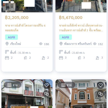
฿2,205,000
฿5,670,000
ขาย ทาวน์เฮ้าส์ โครงการอรสิริน 6
ขายด่วนดีลักซ์ ทาวน์ เลียบทางด่วน-
ดอยสะเก็ด
รามอินทรา ทาวน์เฮ้าส์ 3 ชั้น พร้อม
เข้าอยู่!
AGPB
AGPB
เชียงใหม่
พัฒนาการ ศรีนครินทร์
188
182
พื้นที่ : 31.30 ตร.ว.
พื้นที่ : 21.60 ตร.ว.
2
2
2
3
3
3
ขาย
ขาย