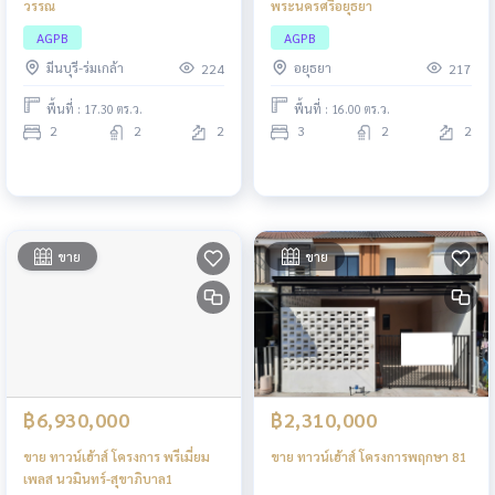
วรรณ
พระนครศรีอยุธยา
AGPB
AGPB
มีนบุรี-ร่มเกล้า
อยุธยา
224
217
พื้นที่ : 17.30 ตร.ว.
พื้นที่ : 16.00 ตร.ว.
2
2
2
3
2
2
ขาย
ขาย
฿6,930,000
฿2,310,000
ขาย ทาวน์เฮ้าส์ โครงการ พรีเมี่ยม
ขาย ทาวน์เฮ้าส์ โครงการพฤกษา 81
เพลส นวมินทร์-สุขาภิบาล1