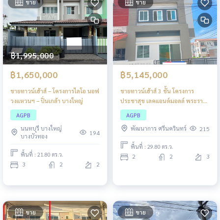
ขาย
ขาย
฿1,995,000
฿1,650,000
฿5,145,000
ขายทาวน์เฮ้าส์ – โครงการไลโอ นอฟ
ขายทาวน์เฮ้าส์ 3 ชั้น โครงการ
วงแหวนฯ – ปิ่นเกล้า บางใหญ่
ประชาสุข เลคแอนด์มอลล์ พระราม
2 ทำเลดี เดินทางสะดวก ใกล้ห้าง
AGPB
AGPB
สรรพสินค้า บรรยากาศเงียบสงบ
นนทบุรี บางใหญ่
พัฒนาการ ศรีนครินทร์
215
เหมาะสำหรับพักอาศัยหรือทำโฮม
194
บางบัวทอง
ออฟฟิศ
พื้นที่ : 29.80 ตร.ว.
พื้นที่ : 21.80 ตร.ว.
2
2
3
3
2
2
ขาย
ขาย