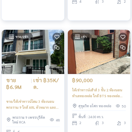
4
3
2
ขาย/เช่า
เช่า
ขาย
|
เช่า ฿35K/
฿90,000
฿6.9M
ด.
ให้เช่าทาวน์เฮ้าส์ 3 ชั้น 2 ห้องนอน
ทำเลทองหล่อ ใกล้ BTS ทองหล่อ
ขาย/ให้เช่าทาวน์โฮม 3 ห้องนอน
พร้อมเข้าอยู่
สุขุมวิท อโศก ทองหล่อ
50
พระราม 9 ใกล้ ARL หัวหมาก และ
มอเตอร์เวย์
พื้นที่ : 24.00 ตร.ว.
พระราม 9 เพชรบุรีตัด
48
ใหม่ RCA
2
3
3