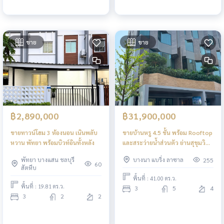
ขาย
ขาย
฿2,890,000
฿31,900,000
ขายทาวน์โฮม 3 ห้องนอน เนินพลับ
ขายบ้านหรู 4.5 ชั้น พร้อม Rooftop
หวาน พัทยา พร้อมบิวท์อินทั้งหลัง
และสระว่ายน้ำส่วนตัว ย่านสุขุมวิท
— แบริ่ง | ทำเลศักยภาพ ใจกลาง
พัทยา บางแสน ชลบุรี
บางนา แบริ่ง ลาซาล
255
เมือง
60
สัตหีบ
พื้นที่ : 41.00 ตร.ว.
พื้นที่ : 19.81 ตร.ว.
3
5
4
3
2
2