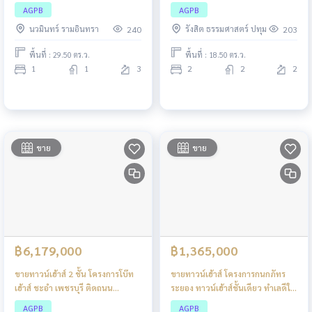
AGPB
AGPB
นวมินทร์ รามอินทรา
รังสิต ธรรมศาสตร์ ปทุม
240
203
พื้นที่ : 29.50 ตร.ว.
พื้นที่ : 18.50 ตร.ว.
1
1
3
2
2
2
ขาย
ขาย
฿6,179,000
฿1,365,000
ขายทาวน์เฮ้าส์ 2 ชั้น โครงการโบ๊ท
ขายทาวน์เฮ้าส์ โครงการกนกภัทร
เฮ้าส์ ชะอำ เพชรบุรี ติดถนน
ระยอง ทาวน์เฮ้าส์ชั้นเดียว ทำเลดีใน
เพชรเกษมสายใน ห่างจากถนน
แหล่งชุมชน สาธารณูปโภคพื้นฐาน
AGPB
AGPB