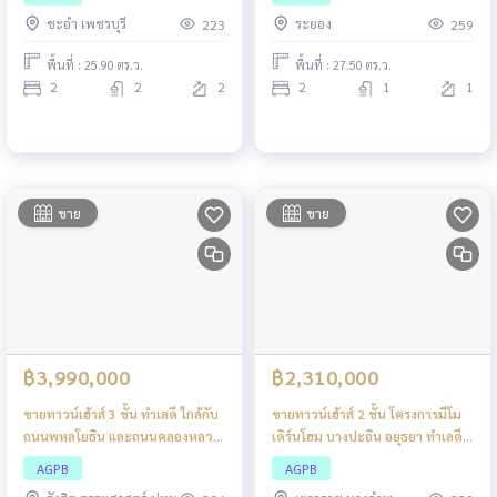
เพชรเกษม ทล.4 ช่วง กม.208+200
ครบ การคมนาคมสะดวก
ชะอำ เพชรบุรี
ระยอง
223
259
ประมาณ 400 ม.
พื้นที่ : 25.90 ตร.ว.
พื้นที่ : 27.50 ตร.ว.
2
2
2
2
1
1
ขาย
ขาย
฿3,990,000
฿2,310,000
ขายทาวน์เฮ้าส์ 3 ชั้น ทำเลดี ใกล้กับ
ขายทาวน์เฮ้าส์ 2 ชั้น โครงการมีโม
ถนนพหลโยธิน และถนนคลองหลวง
เดิร์นโฮม บางปะอิน อยุธยา ทำเลดี
ประมาณ 200 เมตร กลอรี่เฮ้าส์ 2
ใกล้ถนนอุดมสรยุท (ทล.308) เดิน
AGPB
AGPB
คลอง 1 ปรับปรุงใหม่
ทางสะดวก เข้า-ออกง่าย