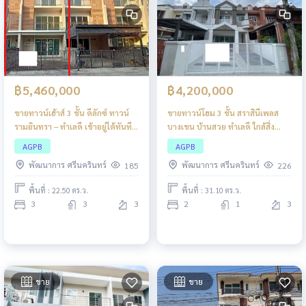
฿5,460,000
฿4,200,000
ขายทาวน์เฮ้าส์ 3 ชั้น ดีลักซ์ ทาวน์
ขายทาวน์โฮม 3 ชั้น สราสินีเพลส
รามอินทรา – ทำเลดี เข้าอยู่ได้ทันที
บางเขน บ้านสวย ทำเลดี ใกล้สิ่ง
บ้านสวย พื้นที่ใช้สอยลงตัว เหมาะ
อำนวยความสะดวก
AGPB
AGPB
สำหรับครอบครัวหรือโฮมออฟฟิศ
พัฒนาการ ศรีนครินทร์
พัฒนาการ ศรีนครินทร์
185
226
ทำเลรามอินทราเดินทางสะดวกมาก
พื้นที่ : 22.50 ตร.ว.
พื้นที่ : 31.10 ตร.ว.
3
3
3
2
1
3
ขาย
ขาย