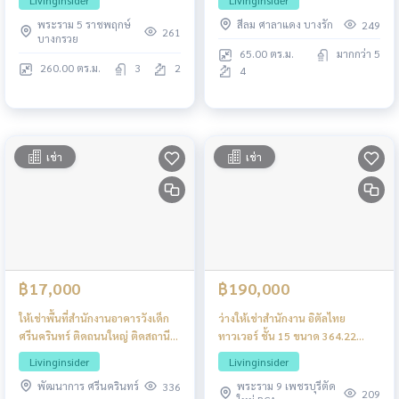
Livinginsider
Livinginsider
รัตนาธิเบศร์ เหมาะมากสำหรับทำ
พระราม 5 ราชพฤกษ์
สีลม ศาลาแดง บางรัก
249
ออฟฟิศ startup คาเฟ่ หรือ co
261
บางกรวย
working space
65.00 ตร.ม.
มากกว่า 5
260.00 ตร.ม.
3
2
4
เช่า
เช่า
฿17,000
฿190,000
ให้เช่าพื้นที่สำนักงานอาคารวังเด็ก
ว่างให้เช่าสำนักงาน อิตัลไทย
ศรีนครินทร์ ติดถนนใหญ่ ติดสถานี
ทาวเวอร์ ชั้น 15 ขนาด 364.22
ศรีนุช ขนาด 50-510 ตรม.
ตร.ม. ถนนเพชรบุรีตัดใหม่
Livinginsider
Livinginsider
พัฒนาการ ศรีนครินทร์
พระราม 9 เพชรบุรีตัด
336
209