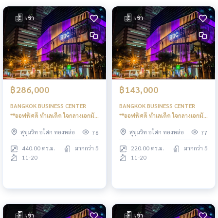
เช่า
เช่า
฿286,000
฿143,000
BANGKOK BUSINESS CENTER
BANGKOK BUSINESS CENTER
**ออฟฟิศดี ทำเลเด็ด ใจกลางเอกมัย
**ออฟฟิศดี ทำเลเด็ด ใจกลางเอกมัย
🏢✨** ตึก BBC – Bangkok
🏢✨** ตึก BBC – Bangkok
สุขุมวิท อโศก ทองหล่อ
สุขุมวิท อโศก ทองหล่อ
76
77
Business Center
Business Center
440.00 ตร.ม.
มากกว่า 5
220.00 ตร.ม.
มากกว่า 5
11-20
11-20
เช่า
เช่า