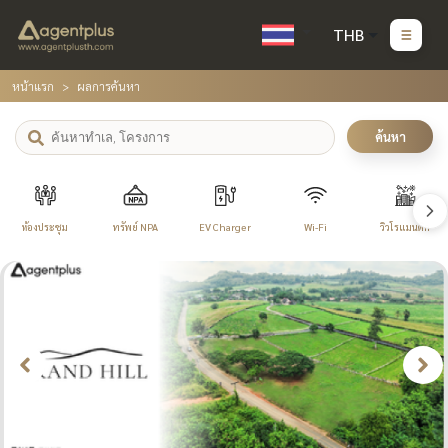
THB
หน้าแรก
ผลการค้นหา
ค้นหา
ห้องประชุม
ทรัพย์ NPA
EV Charger
Wi-Fi
วิวโรแมนติก