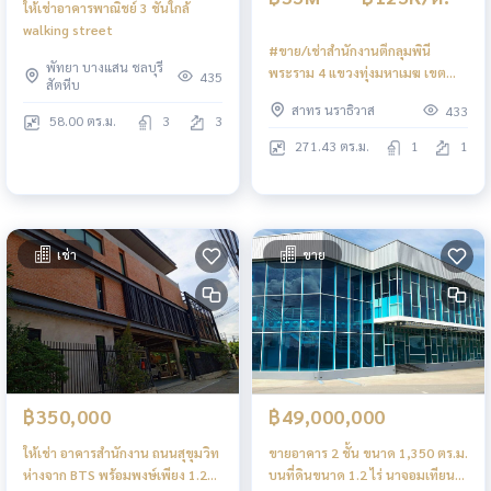
ให้เช่าอาคารพาณิชย์ 3 ชั้นใกล้
walking street
#ขาย/เช่าสำนักงานตึกลุมพินี
พัทยา บางแสน ชลบุรี
พระราม 4 แขวงทุ่งมหาเมฆ เขต
435
สัตหีบ
สาทร กทม.
สาทร นราธิวาส
433
58.00 ตร.ม.
3
3
271.43 ตร.ม.
1
1
เช่า
ขาย
฿350,000
฿49,000,000
ให้เช่า อาคารสำนักงาน ถนนสุขุมวิท
ขายอาคาร 2 ชั้น ขนาด 1,350 ตร.ม.
ห่างจาก BTS พร้อมพงษ์เพียง 1.2
บนที่ดินขนาด 1.2 ไร่ นาจอมเทียน