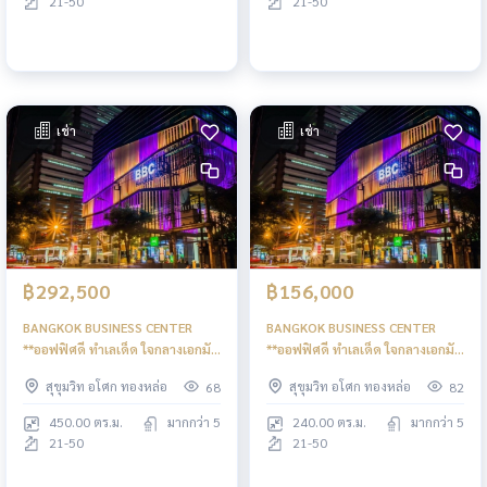
21-50
21-50
เช่า
เช่า
฿292,500
฿156,000
BANGKOK BUSINESS CENTER
BANGKOK BUSINESS CENTER
**ออฟฟิศดี ทำเลเด็ด ใจกลางเอกมัย
**ออฟฟิศดี ทำเลเด็ด ใจกลางเอกมัย
🏢✨** ตึก BBC – Bangkok
🏢✨** ตึก BBC – Bangkok
สุขุมวิท อโศก ทองหล่อ
สุขุมวิท อโศก ทองหล่อ
68
82
Business Center
Business Center
450.00 ตร.ม.
มากกว่า 5
240.00 ตร.ม.
มากกว่า 5
21-50
21-50