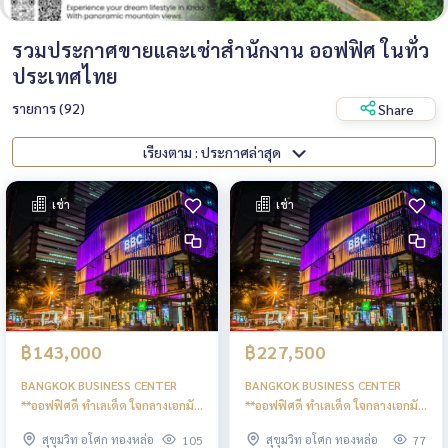
รวมประกาศขายและเช่าสำนักงาน ออฟฟิศ ในทั่ว
ประเทศไทย
รายการ (92)
Share
เรียงตาม : ประกาศล่าสุด
เช่า
เช่า
฿143,000
฿227,500
BANGKOK BUSINESS CENTER
BANGKOK BUSINESS CENTER
**ออฟฟิศดี ทำเลเด็ด ใจกลางเอกมัย
**ออฟฟิศดี ทำเลเด็ด ใจกลางเอกมัย
🏢✨** ตึก BBC – Bangkok
🏢✨** ตึก BBC – Bangkok
สุขุมวิท อโศก ทองหล่อ
สุขุมวิท อโศก ทองหล่อ
105
77
Business Center
Business Center