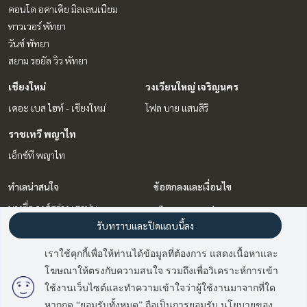
คอนโด อคาเดีย มิลเลนเนียม
ทาวเวอร์ พัทยา
วันซ์ พัทยา
สยาม รอยัล วิว พัทยา
เชียงใหม่
วงเวียนใหญ่ เจริญนคร
เดอะ เบส ไฮท์ - เชียงใหม่
โฟล บาย แสนสิริ
ราชเทวี พญาไท
เอ็กซ์ที พญาไท
ทำเลน่าสนใจ
ข้อตกลงและเงื่อนไข
บางซื่อ วงศ์สว่าง เตาปูน
นโยบายความเป็นส่วนตัว
พัทยา บางแสน ชลบุรี สัตหีบ
รับทราบและปิดแถบนี้ลง
เกี่ยวกับเรา
ราชเทวี พญาไท
เราใช้คุกกี้เพื่อให้ท่านได้ข้อมูลที่ต้องการ แสดงเนื้อหาและ
วงเวียนใหญ่ เจริญนคร
วิธีการฝากขาย-เช่า
โฆษณาให้ตรงกับความสนใจ รวมถึงเพื่อวิเคราะห์การเข้า
เชียงใหม่
ติดต่อ
ใช้งานเว็บไซต์และทำความเข้าใจว่าผู้ใช้งานมาจากที่ใด
หากกด “ยอมรับทั้งหมด” ถือเป็นการยอมรับ นโยบายของ