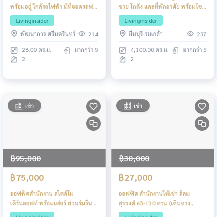
พร้อมอยู่ ใกล้รถไฟฟ้า มีที่จอดรถฟรี
ขาย โกดัง และที่พักอาศัย พร้อมโซ
ฟรีค่าบริการ
ลาร์เซลล์ 25.2 kWp บนที่ดิน 2 ไร่
Livinginsider
Livinginsider
ติดถนนประชาร่วมใจ มีนบุรี
พัฒนาการ ศรีนครินทร์
มีนบุรี-ร่มเกล้า
214
237
กรุงเทพ
28.00 ตร.ม.
มากกว่า 5
4,100.00 ตร.ม.
มากกว่า 5
2
2
เช่า
เช่า
฿95,000
฿30,000
฿75,000
฿27,000
ออฟฟิศสำนักงาน สไตล์โม
ออฟฟิศ สำนักงานให้เช่า สีลม
เดิร์นลอฟท์ พร้อมเฟอร์ สวนร่มรื่น ที่
สุรวงศ์ 65-130 ตรม (เดินทาง
จอดรถเยอะ เข้าทางถนนราชพฤกษ์/
สะดวก ใจกลางเมือง ราคาย่อมเยา)