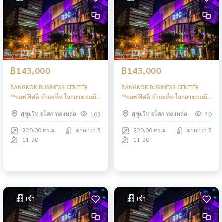
฿143,000
฿143,000
BANGKOK BUSINESS CENTER
BANGKOK BUSINESS CENTER
**ออฟฟิศดี ทำเลเด็ด ใจกลางเอกมัย
**ออฟฟิศดี ทำเลเด็ด ใจกลางเอกมัย
🏢✨** ตึก BBC – Bangkok
🏢✨** ตึก BBC – Bangkok
สุขุมวิท อโศก ทองหล่อ
สุขุมวิท อโศก ทองหล่อ
103
70
Business Center
Business Center
220.00 ตร.ม.
มากกว่า 5
220.00 ตร.ม.
มากกว่า 5
11-20
11-20
เช่า
เช่า