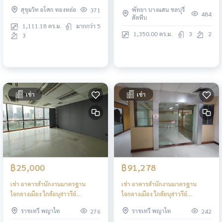
กิโลเมตร อาคารแบบ 3 ชั้น พร้อม 1
ใกล้ตลาดน้ำสี่ภาค พัทยา เพียง 300
สุขุมวิท อโศก ทองหล่อ
พัทยา บางแสน ชลบุรี
371
ชั้นลอย
เมตร ขายพร้อมผู้เช่า
484
สัตหีบ
1,111.18 ตร.ม.
มากกว่า 5
1,350.00 ตร.ม.
3
2
3
เช่า
เช่า
฿25,000
฿91,278
เช่า อาคารสำนักงานมาตรฐาน
เช่า อาคารสำนักงานมาตรฐาน
ใจกลางเมือง ใกล้อนุสาวรีย์
ใจกลางเมือง ใกล้อนุสาวรีย์
ชัยสมรภูมิ
ชัยสมรภูมิ พื้นที่ 202.84 ตร.ม.
ราชเทวี พญาไท
ราชเทวี พญาไท
276
242