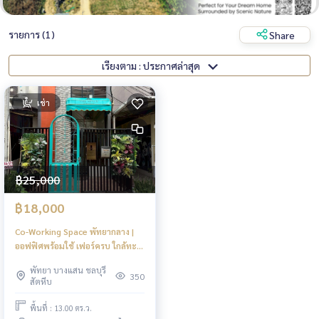
รายการ (1)
Share
เรียงตาม : ประกาศล่าสุด
เช่า
฿25,000
฿18,000
Co-Working Space พัทยากลาง |
ออฟฟิศพร้อมใช้ เฟอร์ครบ ใกล้ทะเล
สามารถเดินไปทะเลได้
พัทยา บางแสน ชลบุรี
350
สัตหีบ
พื้นที่ : 13.00 ตร.ว.