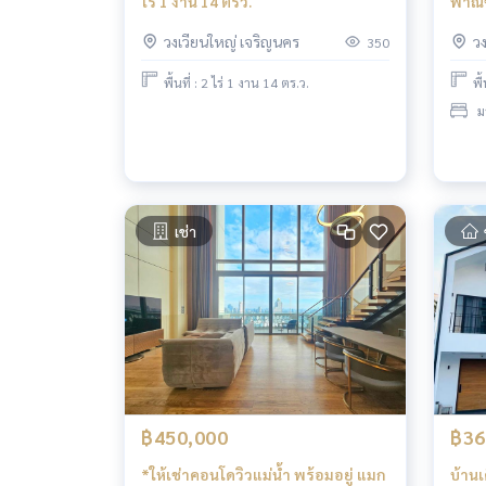
ไร่ 1 งาน 14 ตรว.
พาณิ
พระเจ้าตา
วงเวียนใหญ่ เจริญนคร
ว
350
รถไฟ
พื้นที่ : 2 ไร่ 1 งาน 14 ตร.ว.
พื
ม
เช่า
฿450,000
฿36
*ให้เช่าคอนโดวิวแม่น้ำ พร้อมอยู่ แมก
บ้านเ