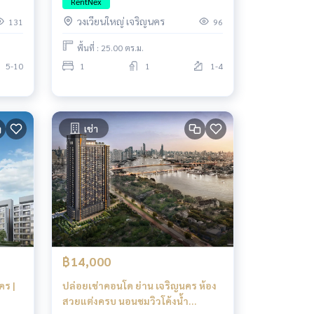
RentNex
วงเวียนใหญ่ เจริญนคร
131
96
พื้นที่ : 25.00 ตร.ม.
5-10
1
1
1-4
เช่า
฿14,000
ร |
ปล่อยเช่าคอนโด ย่าน เจริญนคร ห้อง
สวยแต่งครบ นอนชมวิวโค้งน้ำ