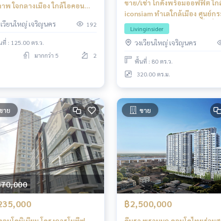
ขาย/เช่า โกดังพร้อมออฟฟิต ใกล
ภาพ ใจกลางเมือง ใกล้ไอคอน
iconsiam ทําเลใกล้เมือง ศูนย์ก
 กรุงเทพฯ
งเวียนใหญ่ เจริญนคร
สินค้าใจกลางเมือง พร้อมพื้นที่
192
Livinginsider
ออฟฟิศ ฟังก์ชันครบ ตอบโจทย์ท
วงเวียนใหญ่ เจริญนคร
้นที่ : 125.00 ตร.ว.
ธุรกิจ
มากกว่า 5
2
พื้นที่ : 80 ตร.ว.
320.00 ตร.ม.
ขาย
ขาย
370,000
235,000
฿2,500,000
คอนโดมิเนียม โครงการโมทีฟ
ดีบุรา พรานนก คอนโดไทยร่วมส