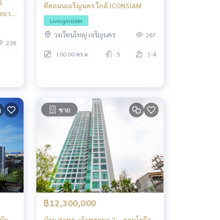
้
ติดถนนเจริญนคร ใกล้ ICONSIAM
ระจาย
Livinginsider
วงเวียนใหญ่ เจริญนคร
ุก
287
238
100.00 ตร.ม.
5
1-4
ขาย
฿12,300,000
มัย
บ้าน สาทร-เจ้าพระยา 2 – คอนโดวิว