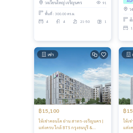
AG
วงเวียนใหญ่ เจริญนคร
91
ว
พื้นที่ : 300.00 ตร.ม.
พื
4
4
21-50
1
1
เช่า
฿15,100
฿15
ให้เช่าคอนโด ย่าน สาทร-เจริญนคร |
ให้เช
แต่งครบ ใกล้ BTS กรุงธนบุรี &
แต่งค