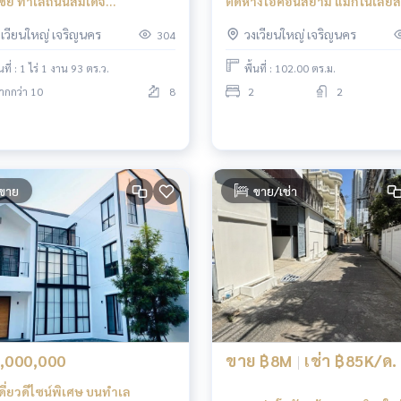
ชย์ ทำเลถนนสมเด็จ
ติดห้างไอคอนสยาม แมกโนเลียส์
กสิน ติดถนนใหญ่ |
เตอร์ฟรอนท์ เรสซิเดนซ์ กรุงเท
งเวียนใหญ่ เจริญนคร
วงเวียนใหญ่ เจริญนคร
304
ฟ้าผ่านหน้า | ศักยภาพสูงมาก
้นที่ : 1 ไร่ 1 งาน 93 ตร.ว.
พื้นที่ : 102.00 ตร.ม.
ากกว่า 10
8
2
2
ขาย
ขาย/เช่า
,000,000
ขาย ฿8M
|
เช่า ฿85K/ด.
ดี่ยวดีไซน์พิเศษ บนทำเล