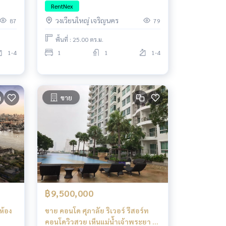
เจ้าพระยา ใกล้สาทร-ไอคอนสยาม
RentNex
วงเวียนใหญ่ เจริญนคร
87
79
พื้นที่ : 25.00 ตร.ม.
1-4
1
1
1-4
ขาย
฿9,500,000
ห้อง
ขาย คอนโด ศุภาลัย ริเวอร์ รีสอร์ท
คอนโดวิวสวย เห็นแม่น้ำเจ้าพระยา 2