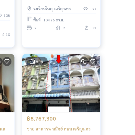
าม
ห้องนอน 2 ห้องน้ำ โควต้าต่างชาติยัง
วงเวียนใหญ่ เจริญนคร
383
ว่าง
108
พื้นที่ : 104.76 ตร.ม.
2
2
38
5-10
ขาย
฿8,767,300
ทำเล
ขาย อาคารพาณิชย์ ถนน เจริญนคร