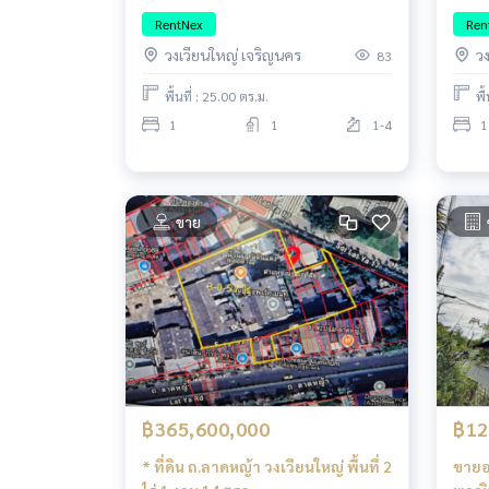
เจ้าพระยา ใกล้สาทร-ไอคอนสยาม
เจ้า
RentNex
Ren
วงเวียนใหญ่ เจริญนคร
ว
83
พื้นที่ : 25.00 ตร.ม.
พื
1
1
1-4
1
ขาย
฿365,600,000
฿12
* ที่ดิน ถ.ลาดหญ้า วงเวียนใหญ่ พื้นที่ 2
ขายอ