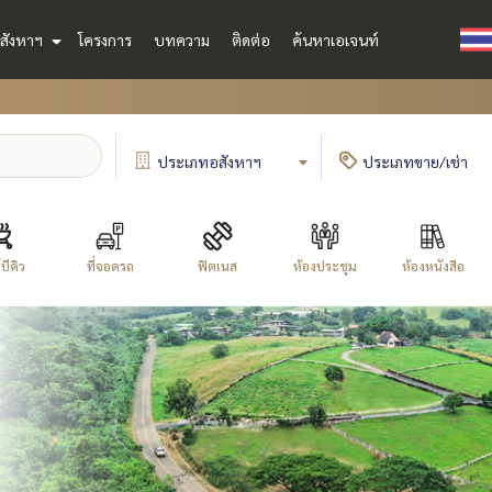
สังหาฯ
โครงการ
บทความ
ติดต่อ
ค้นหาเอเจนท์
ประเภท
อสังหาฯ
ประเภท
ขาย/เช่า
บีคิว
ที่จอดรถ
ฟิตเนส
ห้องประชุม
ห้องหนังสือ