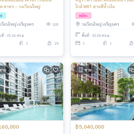
ด สาทร – วงเวียนใหญ่
ใกล้ MRT สายสีน้ำเงิน
PB
พลัส+
งเวียนใหญ่ เจริญนคร
วงเวียนใหญ่ เจริญนคร
205
้นที่ : 35.26 ตร.ม.
พื้นที่ : 30.00 ตร.ม.
1
20
1
1
ขาย
ขาย
160,000
฿5,040,000