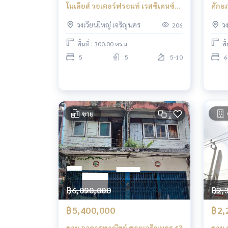
โนเลียส์ วอเตอร์ฟรอนท์ เรสซิเดนซ์
ศักย
กรุงเทพฯ
สยาม
วงเวียนใหญ่ เจริญนคร
ว
206
พื้นที่ : 300.00 ตร.ม.
พื
5
5
5-10
6
ขาย
฿6,090,000
฿2,
฿5,400,000
฿2,
ขาย อาคารพาณิชย์ ซอยเจริญนคร 63
ขาย 