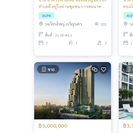
ทำเลดี อยู่ในย่านชุมชน การคมนาคม
คอนโ
สะดวก
AGPB
AG
วงเวียนใหญ่ เจริญนคร
ว
202
พื้นที่ : 26.00 ตร.ว.
พื
1
1
3
1
ขาย
฿3,000,000
฿3,