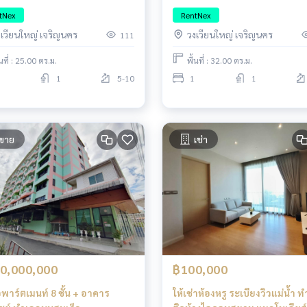
พระยา ใกล้สาทร-ไอคอนสยาม
เจ้าพระยา ใกล้สาทร-ไอคอนสย
tNex
RentNex
งเวียนใหญ่ เจริญนคร
วงเวียนใหญ่ เจริญนคร
111
้นที่ : 25.00 ตร.ม.
พื้นที่ : 32.00 ตร.ม.
1
5-10
1
1
ขาย
เช่า
0,000,000
฿100,000
พาร์ตเมนท์ 8 ชั้น + อาคาร
ให้เช่าห้องหรู ระเบียงวิวแม่น้ำ 