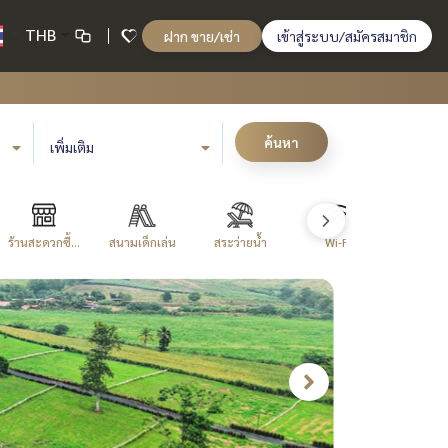
THB
ฝาก ขาย/เช่า
เข้าสู่ระบบ/สมัครสมาชิก
ค้นหา
เพิ่มเติม
ร้านสะดวกซื้...
สนามเด็กเล่น
สระว่ายน้ำ
Wi-Fi
สนามเท