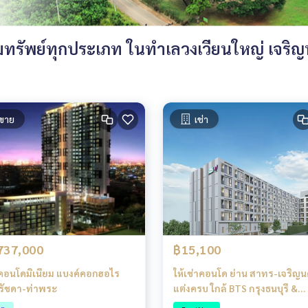
รัพย์ทุกประเภท ในทำเลวงเวียนใหญ่ เจริญน
ขาย
เช่า
737,000
฿15,100
คอนโดมิเนียม แบงค์คอกฮอไร
ให้เช่าคอนโด ย่าน สาทร-เจริญนค
รัชดา-ท่าพระ
แต่งครบ ใกล้ BTS กรุงธนบุรี &
ICONSIAM ต่อเดียวถึงสาทร!