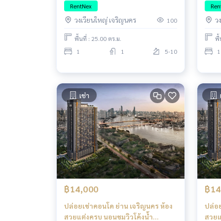
ICONSIAM ต่อเดียวถึงสาทร!
ICON
RentNex
Ren
วงเวียนใหญ่ เจริญนคร
ว
100
พื้นที่ : 25.00 ตร.ม.
พื
1
1
5-10
1
เช่า
฿14,000
฿14
ปล่อยเช่าคอนโด ย่าน เจริญนคร ห้อง
ปล่อ
สวยแต่งครบ นอนชมวิวโค้งน้ำ
สวยแ