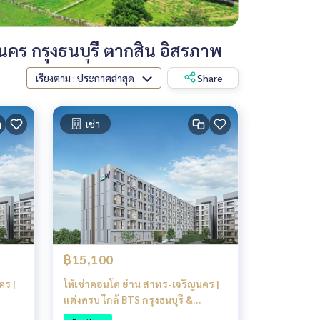
คร กรุงธนบุรี ตากสิน อิสรภาพ
เรียงตาม : ประกาศล่าสุด
Share
เช่า
฿15,100
ร |
ให้เช่าคอนโด ย่าน สาทร-เจริญนคร |
แต่งครบ ใกล้ BTS กรุงธนบุรี &
ICONSIAM ต่อเดียวถึงสาทร!