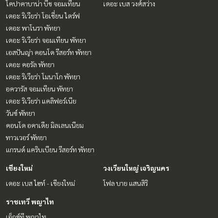
โคปาคาบาน่า บีช จอมเทียน
เดอะ เบส วงศ์สว่าง
เดอะ ริเวียร่า โอเชี่ยน ไดร์ฟ
เดอะ พาโนรา พัทยา
เดอะ ริเวียร่า จอมเทียน พัทยา
เอสปันญ่า คอนโด รีสอร์ท พัทยา
เดอะ คอรัล พัทยา
เดอะ ริเวียร่า โมนาโก พัทยา
อควารัส จอมเทียน พัทยา
เดอะ ริเวียร่า แคลิฟอร์เนีย
วันซ์ พัทยา
คอนโด อคาเดีย มิลเลนเนียม
ทาวเวอร์ พัทยา
แกรนด์ แคริบเบียน รีสอร์ท พัทยา
เชียงใหม่
วงเวียนใหญ่ เจริญนคร
เดอะ เบส ไฮท์ - เชียงใหม่
โฟล บาย แสนสิริ
ราชเทวี พญาไท
เอ็กซ์ที พญาไท