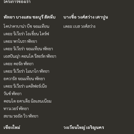
โครงการของเรา
พัทยา บางแสน ชลบุรี สัตหีบ
บางซื่อ วงศ์สว่าง เตาปูน
โคปาคาบาน่า บีช จอมเทียน
เดอะ เบส วงศ์สว่าง
เดอะ ริเวียร่า โอเชี่ยน ไดร์ฟ
เดอะ พาโนรา พัทยา
เดอะ ริเวียร่า จอมเทียน พัทยา
เอสปันญ่า คอนโด รีสอร์ท พัทยา
เดอะ คอรัล พัทยา
เดอะ ริเวียร่า โมนาโก พัทยา
อควารัส จอมเทียน พัทยา
เดอะ ริเวียร่า แคลิฟอร์เนีย
วันซ์ พัทยา
คอนโด อคาเดีย มิลเลนเนียม
ทาวเวอร์ พัทยา
สยาม รอยัล วิว พัทยา
เชียงใหม่
วงเวียนใหญ่ เจริญนคร