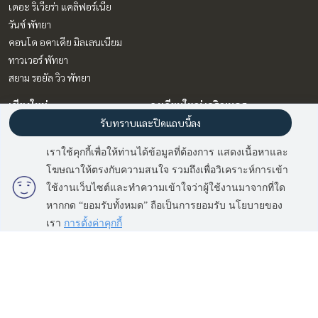
เดอะ ริเวียร่า แคลิฟอร์เนีย
วันซ์ พัทยา
คอนโด อคาเดีย มิลเลนเนียม
ทาวเวอร์ พัทยา
สยาม รอยัล วิว พัทยา
เชียงใหม่
วงเวียนใหญ่ เจริญนคร
รับทราบและปิดแถบนี้ลง
เดอะ เบส ไฮท์ - เชียงใหม่
โฟล บาย แสนสิริ
เราใช้คุกกี้เพื่อให้ท่านได้ข้อมูลที่ต้องการ แสดงเนื้อหาและ
ราชเทวี พญาไท
โฆษณาให้ตรงกับความสนใจ รวมถึงเพื่อวิเคราะห์การเข้า
เอ็กซ์ที พญาไท
ใช้งานเว็บไซต์และทำความเข้าใจว่าผู้ใช้งานมาจากที่ใด
หากกด “ยอมรับทั้งหมด” ถือเป็นการยอมรับ นโยบายของ
ทำเลน่าสนใจ
ข้อตกลงและเงื่อนไข
เรา
การตั้งค่าคุกกี้
วงเวียนใหญ่ เจริญนคร
นโยบายความเป็นส่วนตัว
ราชเทวี พญาไท
เกี่ยวกับเรา
เชียงใหม่
บางซื่อ วงศ์สว่าง เตาปูน
วิธีการฝากขาย-เช่า
พัทยา บางแสน ชลบุรี สัตหีบ
ติดต่อ