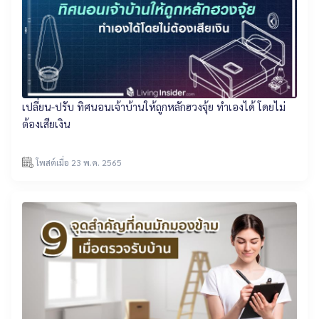
เปลี่ยน-ปรับ ทิศนอนเจ้าบ้านให้ถูกหลักฮวงจุ้ย ทำเองได้ โดยไม่
ต้องเสียเงิน
โพสต์เมื่อ 23 พ.ค. 2565