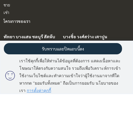
ขาย
เช่า
โครงการของเรา
พัทยา บางแสน ชลบุรี สัตหีบ
บางซื่อ วงศ์สว่าง เตาปูน
โคปาคาบาน่า บีช จอมเทียน
เดอะ เบส วงศ์สว่าง
รับทราบและปิดแถบนี้ลง
เดอะ ริเวียร่า โอเชี่ยน ไดร์ฟ
เดอะ พาโนรา พัทยา
เราใช้คุกกี้เพื่อให้ท่านได้ข้อมูลที่ต้องการ แสดงเนื้อหาและ
เดอะ ริเวียร่า จอมเทียน พัทยา
โฆษณาให้ตรงกับความสนใจ รวมถึงเพื่อวิเคราะห์การเข้า
เอสปันญ่า คอนโด รีสอร์ท พัทยา
ใช้งานเว็บไซต์และทำความเข้าใจว่าผู้ใช้งานมาจากที่ใด
เดอะ คอรัล พัทยา
หากกด “ยอมรับทั้งหมด” ถือเป็นการยอมรับ นโยบายของ
เดอะ ริเวียร่า โมนาโก พัทยา
เรา
การตั้งค่าคุกกี้
อควารัส จอมเทียน พัทยา
เดอะ ริเวียร่า แคลิฟอร์เนีย
วันซ์ พัทยา
คอนโด อคาเดีย มิลเลนเนียม
ทาวเวอร์ พัทยา