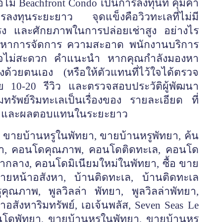
ไม่ Beachfront Condo เป็นการลงทุนที่ คุ้มค่า
การลงทุนระยะยาว จุดแข็งคือวิวทะเลที่ไม่มี
ง และศักยภาพในการปล่อยเช่าสูง อย่างไร
ปัญหาการจัดการ ความสะอาด พนักงานบริการ
ี่อาจไม่สะดวก คำแนะนำ หากคุณกำลังมองหา
ด้วยตนเอง (หรือให้ตัวแทนที่ไว้ใจได้ตรวจ
้อย 10-20 รีวิว และตรวจสอบประวัติผู้พัฒนา
ทรัพย์ริมทะเลเป็นเรื่องของ รายละเอียด ที่
มสุขและผลตอบแทนในระยะยาว
ขายบ้านหรูในพัทยา, ขายบ้านหรูพัทยา, ค้น
ยา, คอนโดคุณภาพ, คอนโดติดทะเล, คอนโด
กลาง, คอนโดมิเนียมใหม่ในพัทยา, ซื้อ ขาย
ายหน้าอสังหา, บ้านติดทะเล, บ้านติดทะเล
ูคุณภาพ, พูลวิลล่า พัทยา, พูลวิลล่าพัทยา,
สังหาริมทรัพย์, เอเจ้นพลัส, Seven Seas Le
นโดพัทยา, ขายบ้านหรูในพัทยา, ขายบ้านหรู