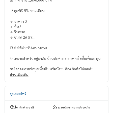
📍 ลุมพินี ซีวิว จอมเทียน
🔹 อาคาร D
🔹 ชั้น 8
🔹 วิวทะเล
🔹 ขนาด 26 ตร.ม.
📑 ค่าใช้จ่ายวันโอน 50:50
✨ เหมาะสำหรับอยู่อาศัย บ้านพักตากอากาศ หรือซื้อเพื่อลงทุน
สนใจสอบถามข้อมูลเพิ่มเติมหรือนัดชมห้อง ติดต่อได้เลยค่ะ
อ่านเพิ่มเติม
จุดเด่นทรัพย์
โควต้าต่างชาติ
ระบบรักษาความปลอดภัย