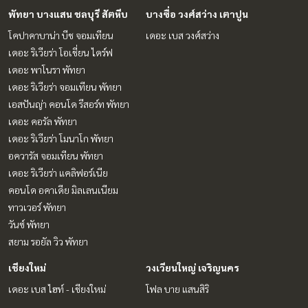
พัทยา บางแสน ชลบุรี สัตหีบ
บางซื่อ วงศ์สว่าง เตาปูน
โคปาคาบาน่า บีช จอมเทียน
เดอะ เบส วงศ์สว่าง
เดอะ ริเวียร่า โอเชี่ยน ไดร์ฟ
เดอะ พาโนรา พัทยา
เดอะ ริเวียร่า จอมเทียน พัทยา
เอสปันญ่า คอนโด รีสอร์ท พัทยา
เดอะ คอรัล พัทยา
เดอะ ริเวียร่า โมนาโก พัทยา
อควารัส จอมเทียน พัทยา
เดอะ ริเวียร่า แคลิฟอร์เนีย
คอนโด อคาเดีย มิลเลนเนียม
ทาวเวอร์ พัทยา
วันซ์ พัทยา
สยาม รอยัล วิว พัทยา
เชียงใหม่
วงเวียนใหญ่ เจริญนคร
เดอะ เบส ไฮท์ - เชียงใหม่
โฟล บาย แสนสิริ