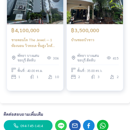
฿4,100,000
฿3,500,000
ขายคอนโด The Jewel — 1
บ้านซอยบัวขาว
ห้องนอน วิวทะเล ชั้นสูง ใกล้
แหล่งไลฟ์สไตล์พัทยา
พัทยา บางแสน
พัทยา บางแสน
306
415
ชลบุรี สัตหีบ
ชลบุรี สัตหีบ
พื้นที่ : 40.00 ตร.ม.
พื้นที่ : 35.00 ตร.ว.
1
1
10
2
3
2
ติดต่อสอบถามเพิ่มเติม
094-745-1414