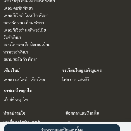
เอสปันญ่า คอนโด รีสอร์ท พัทยา
เดอะ คอรัล พัทยา
เดอะ ริเวียร่า โมนาโก พัทยา
อควารัส จอมเทียน พัทยา
เดอะ ริเวียร่า แคลิฟอร์เนีย
วันซ์ พัทยา
คอนโด อคาเดีย มิลเลนเนียม
ทาวเวอร์ พัทยา
สยาม รอยัล วิว พัทยา
เชียงใหม่
วงเวียนใหญ่ เจริญนคร
เดอะ เบส ไฮท์ - เชียงใหม่
โฟล บาย แสนสิริ
ราชเทวี พญาไท
เอ็กซ์ที พญาไท
ทำเลน่าสนใจ
ข้อตกลงและเงื่อนไข
บางซื่อ วงศ์สว่าง เตาปูน
นโยบายความเป็นส่วนตัว
ราชเทวี พญาไท
รับทราบและปิดแถบนี้ลง