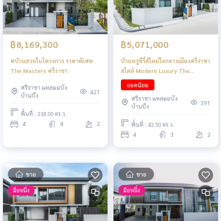
฿5,071,000
฿8,169,300
บ้านหรูซีรี่ส์ใหม่ใจกลางเมืองศรีราชา
#บ้านสวยในโครงการ ราคาพิเศษ
สไตล์ Modern Luxury The
The Masters ศรีราชา
Masters Sriracha
ยอดนิยม
ศรีราชา แหลมฉบัง
427
บ้านบึง
ศรีราชา แหลมฉบัง
397
บ้านบึง
พื้นที่ : 218.00 ตร.ว.
4
4
2
พื้นที่ : 42.50 ตร.ว.
4
3
2
ขาย
ขาย
มือหนึ่ง
มือหนึ่ง