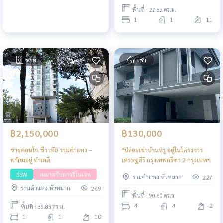
พื้นที่ : 27.82 ตร.ม.
1
1
11
ขาย
เช่า
฿2,150,000
฿130,000
ขายคอนโด ชีวาทัย รามคำแหง –
*ปล่อยเช่าบ้านหรู อยู่ในโครงการ
พร้อมอยู่ ทำเลดี
เศรษฐสิริ กรุงเทพกรีฑา 2 กรุงเทพฯ
SSW
เหมาะกับการรีโนเวท
รามคำแหง หัวหมาก
227
รามคำแหง หัวหมาก
249
พื้นที่ : 90.60 ตร.ว.
4
4
2
พื้นที่ : 35.83 ตร.ม.
1
1
10