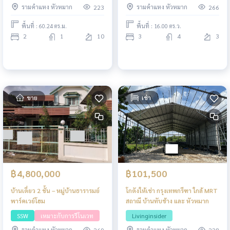
รามคำแหง หัวหมาก
รามคำแหง หัวหมาก
223
266
พื้นที่ : 60.24 ตร.ม.
พื้นที่ : 16.00 ตร.ว.
2
1
10
3
4
3
ขาย
เช่า
฿4,800,000
฿101,500
บ้านเดี่ยว 2 ชั้น – หมู่บ้านธารารมย์
โกดังให้เช่า กรุงเทพกรีฑา ใกล้ MRT
พาร์คเวย์โฮม
สถาณี บ้านทับช้าง และ หัวหมาก
SSW
เหมาะกับการรีโนเวท
Livinginsider
รามคำแหง หัวหมาก
รามคำแหง หัวหมาก