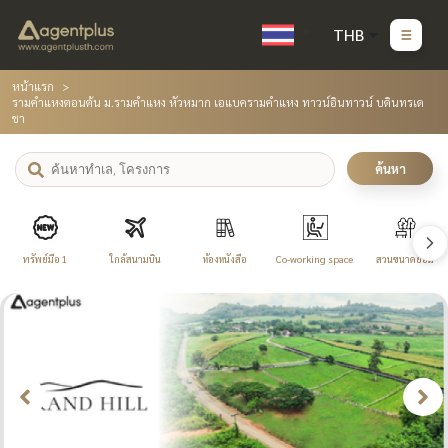
THB
หน้าแรก
รามคำแหงตอนต้น ม.รามคำแหง หัวหมาก เอแบครามคำแหง ทาวน์อินทาวน์ บดินทรเด
ชา
ค้นหา
ทรัพย์มือ 1
ใกล้สนามบิน
ห้องหนังสือ
Co-working space
สวนขนาดย่อม