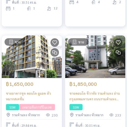
4
4
2
พื้นที่ : 30.51 ตร.ม.
1
1
12
ขาย
ขาย
฿1,650,000
฿1,850,000
ขายอาคารชุด คอนโด ยูแอค หัว
ขายคอนโด ชีวาทัย รามคำแหง ย่าน
หมากสเตชั่น
กรุงเทพมหานคร ถนนรามคำแหง
1.85 ล้านบาท
SSW
เหมาะกับการรีโนเวท
SSW
รามคำแหง หัวหมาก
รามคำแหง หัวหมาก
230
233
พื้นที่ : 29.84 ตร.ม.
พื้นที่ : 30.01 ตร.ม.