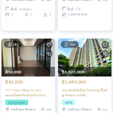
269
228
พื้นที่ : 72.60 ตร.ว.
พื้นที่ : 1 ไร่
3
3
2
1,400.00 ตร.ม.
เช่า
ขาย
฿50,000
฿1,827,000
฿42,000
฿1,680,000
*TP Tower Office for rent
ขาย คอนโดมิเนียม โครงการยู ดีไลท์
ตกแต่งใหม่พร้อมย้ายเข้า อาคาร
@ หัวหมาก สเตชั่น
สำนักงาน 10 ชั้น ตั้งอยู่ริมถนน
Livinginsider
AGPB
รามคำแหง 81
รามคำแหง หัวหมาก
รามคำแหง หัวหมาก
300
211