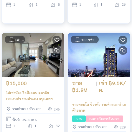
1
1
8
1
1
26
เช่า
ขาย/เช่า
ขาย
|
เช่า ฿9.5K/
฿15,000
฿1.9M
ด.
ให้เช่าห้อง วิวฝั่งถนน ศุภาลัย
เวอเรนด้า รามคำแหง กรุงเทพฯ
ขายคอนโด ชีวาทัย รามคำแหง ทำเล
รามคำแหง หัวหมาก
246
ศักยภาพ
SSW
เหมาะกับการรีโนเวท
พื้นที่ : 35.00 ตร.ม.
1
1
32
รามคำแหง หัวหมาก
229